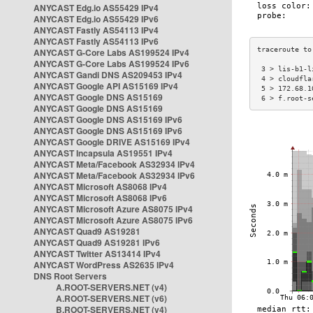
ANYCAST Edg.io AS55429 IPv4
ANYCAST Edg.io AS55429 IPv6
ANYCAST Fastly AS54113 IPv4
ANYCAST Fastly AS54113 IPv6
ANYCAST G-Core Labs AS199524 IPv4
ANYCAST G-Core Labs AS199524 IPv6
 3 > lis-b1-l
ANYCAST Gandi DNS AS209453 IPv4
 4 > cloudfla
ANYCAST Google API AS15169 IPv4
 5 > 172.68.1
ANYCAST Google DNS AS15169
 6 > f.root-s
ANYCAST Google DNS AS15169
ANYCAST Google DNS AS15169 IPv6
ANYCAST Google DNS AS15169 IPv6
ANYCAST Google DRIVE AS15169 IPv4
ANYCAST Incapsula AS19551 IPv4
ANYCAST Meta/Facebook AS32934 IPv4
ANYCAST Meta/Facebook AS32934 IPv6
ANYCAST Microsoft AS8068 IPv4
ANYCAST Microsoft AS8068 IPv6
ANYCAST Microsoft Azure AS8075 IPv4
ANYCAST Microsoft Azure AS8075 IPv6
ANYCAST Quad9 AS19281
ANYCAST Quad9 AS19281 IPv6
ANYCAST Twitter AS13414 IPv4
ANYCAST WordPress AS2635 IPv4
DNS Root Servers
A.ROOT-SERVERS.NET (v4)
A.ROOT-SERVERS.NET (v6)
B.ROOT-SERVERS.NET (v4)