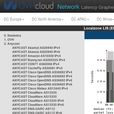
Network
Latency Graphe
DC Europe
DC North America
DC APAC
DC Africa
Localzone LIS (
0. Statistics
1. OVH
2. Anycast
ANYCAST Akamai AS20940 IPv4
ANYCAST Akamai AS20940 IPv6
ANYCAST Amazon AS16509 IPv4
ANYCAST Bunny.net AS200325 IPv4
ANYCAST CDN77 AS60068 IPv4
ANYCAST CacheFly AS30081 IPv4
ANYCAST Cisco OpenDNS AS36692 IPv4
ANYCAST Cisco OpenDNS AS36692 IPv4
ANYCAST Cisco OpenDNS AS36692 IPv6
ANYCAST Cisco OpenDNS AS36692 IPv6
ANYCAST Cisco Webex AS13445 IPv4
ANYCAST Cloudflare AS13335
ANYCAST Cloudflare AS13335
ANYCAST Cloudflare AS13335 IPv6
ANYCAST Cloudflare AS13335 IPv6
ANYCAST DNS-OARC AS112
ANYCAST DNS-OARC AS112 IPv6